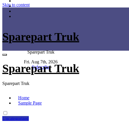
Skip to content
Sparepart Truk
Sparepart Truk
Fri. Aug 7th, 2026
Sparepart Truk
Subscribe
Sparepart Truk
Home
Sample Page
Uncategorized