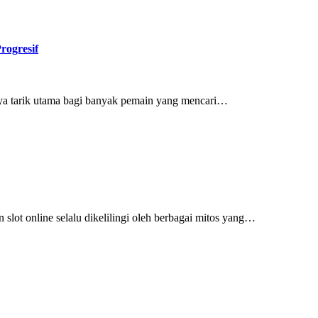
ogresif
 daya tarik utama bagi banyak pemain yang mencari…
slot online selalu dikelilingi oleh berbagai mitos yang…