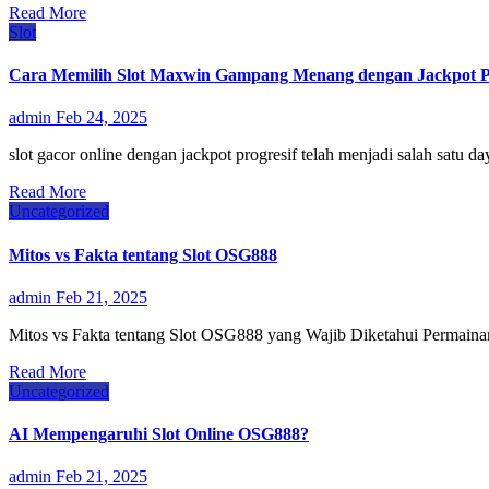
Read More
Slot
Cara Memilih Slot Maxwin Gampang Menang dengan Jackpot Pr
admin
Feb 24, 2025
slot gacor online dengan jackpot progresif telah menjadi salah satu
Read More
Uncategorized
Mitos vs Fakta tentang Slot OSG888
admin
Feb 21, 2025
Mitos vs Fakta tentang Slot OSG888 yang Wajib Diketahui Permainan 
Read More
Uncategorized
AI Mempengaruhi Slot Online OSG888?
admin
Feb 21, 2025