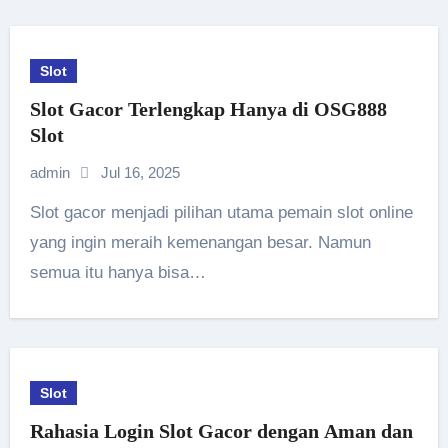
Slot
Slot Gacor Terlengkap Hanya di OSG888
Slot
admin
Jul 16, 2025
Slot gacor menjadi pilihan utama pemain slot online
yang ingin meraih kemenangan besar. Namun
semua itu hanya bisa…
Slot
Rahasia Login Slot Gacor dengan Aman dan