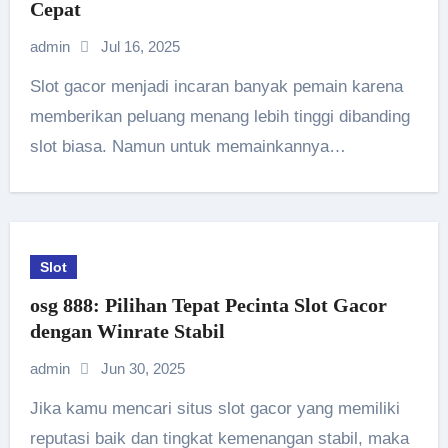
Cepat
admin
Jul 16, 2025
Slot gacor menjadi incaran banyak pemain karena
memberikan peluang menang lebih tinggi dibanding
slot biasa. Namun untuk memainkannya…
Slot
osg 888: Pilihan Tepat Pecinta Slot Gacor
dengan Winrate Stabil
admin
Jun 30, 2025
Jika kamu mencari situs slot gacor yang memiliki
reputasi baik dan tingkat kemenangan stabil, maka