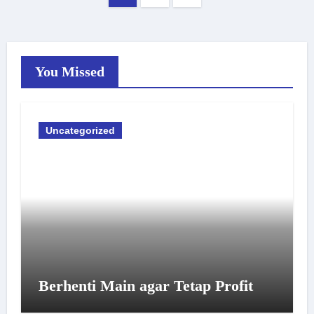
pagination
You Missed
Uncategorized
Berhenti Main agar Tetap Profit