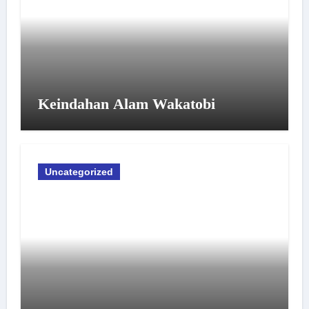
Keindahan Alam Wakatobi
Uncategorized