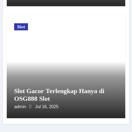
Slot
Slot Gacor Terlengkap Hanya di
OSG888 Slot
admin
Jul 16, 2025