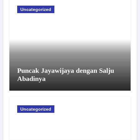
Uncategorized
Puncak Jayawijaya dengan Salju
Abadinya
Uncategorized