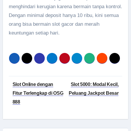
menghindari kerugian karena bermain tanpa kontrol.
Dengan minimal deposit hanya 10 ribu, kini semua
orang bisa bermain slot gacor dan meraih
keuntungan setiap hari.
Post
Slot Online dengan
Slot 5000: Modal Kecil,
navigation
Fitur Terlengkap di OSG
Peluang Jackpot Besar
888