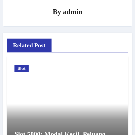
By
admin
Related Post
Slot
Slot 5000: Modal Kecil, Peluang