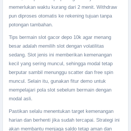
memerlukan waktu kurang dari 2 menit. Withdraw
pun diproses otomatis ke rekening tujuan tanpa
potongan tambahan.
Tips bermain slot gacor depo 10k agar menang
besar adalah memilih slot dengan volatilitas
sedang. Slot jenis ini memberikan kemenangan
kecil yang sering muncul, sehingga modal tetap
berputar sambil menunggu scatter dan free spin
muncul. Selain itu, gunakan fitur demo untuk
mempelajari pola slot sebelum bermain dengan
modal asli.
Pastikan selalu menentukan target kemenangan
harian dan berhenti jika sudah tercapai. Strategi ini
akan membantu menjaga saldo tetap aman dan